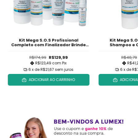
Kit Mega S.O.S Profissional
Kit Mega S.O
Completo com Finalizador Brinde
Shampoo e 
Exclusivo: Óleo de Argan 30ml
R$174,99
R$129,99
R$48,79
R$123,49
com
Pix
R$41,
6
x de
R$21,67
sem juros
6
x de
R$
ADICIONAR AO CARRINHO
ADICIONA