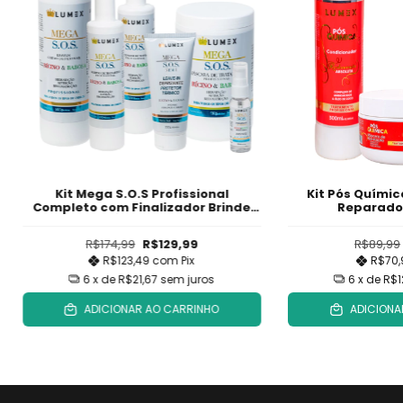
Kit Mega S.O.S Profissional
Kit Pós Quími
Completo com Finalizador Brinde
Reparado
Exclusivo: Óleo de Argan 30ml
R$174,99
R$129,99
R$89,99
R$123,49
com
Pix
R$70
6
x de
R$21,67
sem juros
6
x de
R$1
ADICIONAR AO CARRINHO
ADICIONA