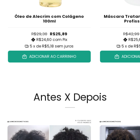
Óleo de Alecrim com Colágeno
Máscara Trata
100ml
Profiss
R$29,38
R$25,89
R$42,99
R$24,60
com
Pix
R$25
5
x de
R$5,18
sem juros
5
x de
R$
ADICIONAR AO CARRINHO
ADICIONA
Antes X Depois