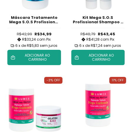
Máscara Tratamento
Kit Mega S.O.S
Mega S.O.S Profissional
Profissional Shampoo e
1kg
Condicionador
R$42,99
R$34,99
R$48,79
R$43,45
R$33,24
com
Pix
R$41,28
com
Pix
6
x de
R$5,83
sem juros
6
x de
R$7,24
sem juros
ADICIONAR AO
ADICIONAR AO
CARRINHO
CARRINHO
-3
%
OFF
11
%
OFF