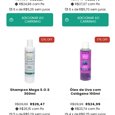
R$24,96
com
Pix
R$27,07
com
Pix
5
x de
R$5,25
sem juros
5
x de
R$5,70
sem juros
ADICIONAR AO
ADICIONAR AO
CARRINHO
CARRINHO
12
%
OFF
17
%
OFF
Shampoo Mega S.O.S
Óleo de Uva com
300ml
Colágeno 100ml
R$29,99
R$26,47
R$29,99
R$24,99
R$25,15
com
Pix
R$23,74
com
Pix
5
x de
R$5,29
sem juros
4
x de
R$6,25
sem juros