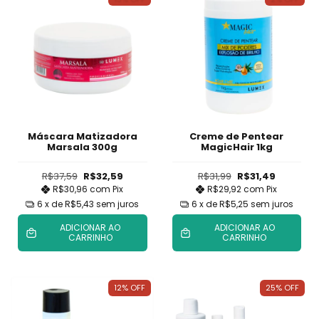
Máscara Matizadora
Creme de Pentear
Marsala 300g
MagicHair 1kg
R$37,59
R$32,59
R$31,99
R$31,49
R$30,96
com
Pix
R$29,92
com
Pix
6
x de
R$5,43
sem juros
6
x de
R$5,25
sem juros
ADICIONAR AO
ADICIONAR AO
CARRINHO
CARRINHO
12
%
OFF
25
%
OFF