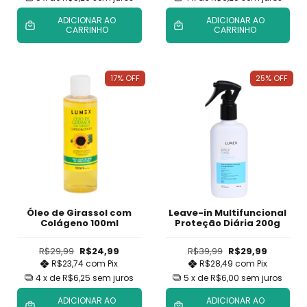
ADICIONAR AO
ADICIONAR AO
CARRINHO
CARRINHO
17
%
OFF
25
%
OFF
Óleo de Girassol com
Leave-in Multifuncional
Colágeno 100ml
Proteção Diária 200g
R$29,99
R$24,99
R$39,99
R$29,99
R$23,74
com
Pix
R$28,49
com
Pix
4
x de
R$6,25
sem juros
5
x de
R$6,00
sem juros
ADICIONAR AO
ADICIONAR AO