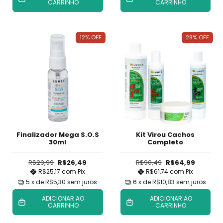
CARRINHO
CARRINHO
12
%
OFF
28
%
OFF
Finalizador Mega S.O.S
Kit Virou Cachos
30ml
Completo
R$29,99
R$26,49
R$90,49
R$64,99
R$25,17
com
Pix
R$61,74
com
Pix
5
x de
R$5,30
sem juros
6
x de
R$10,83
sem juros
ADICIONAR AO
ADICIONAR AO
CARRINHO
CARRINHO