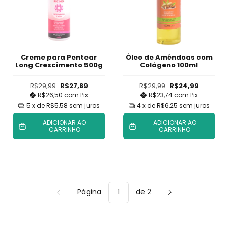
Creme para Pentear
Óleo de Amêndoas com
Long Crescimento 500g
Colágeno 100ml
R$29,99
R$27,89
R$29,99
R$24,99
R$26,50
com
Pix
R$23,74
com
Pix
5
x de
R$5,58
sem juros
4
x de
R$6,25
sem juros
ADICIONAR AO
ADICIONAR AO
CARRINHO
CARRINHO
Página
de 2