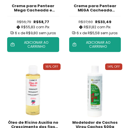
Creme para Pentear
Creme para Pentear
Mega Cacheada e
MEGA Cacheada
Gelatina S.O.S Cachos
Definição 1kg
R$56,79
R$58,77
R$37,60
R$33,49
R$55,83
com
Pix
R$31,82
com
Pix
6
x de
R$9,80
sem juros
6
x de
R$5,58
sem juros
ADICIONAR AO
ADICIONAR AO
CARRINHO
CARRINHO
16
%
OFF
14
%
OFF
Óleo de Rícino Auxilia no
Modelador de Cachos
Crescimento dos fios
Virou Cachos 500g