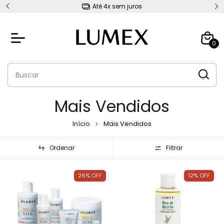
Brinde no carrinhoooooo!!!
0
Mais Vendidos
Início
Mais Vendidos
Ordenar
Filtrar
26
%
OFF
12
%
OFF