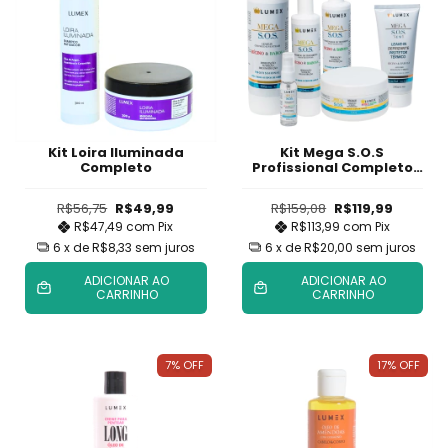
Kit Loira Iluminada
Kit Mega S.O.S
Completo
Profissional Completo
(máscara 300g) com
Finalizador 30ml
R$56,75
R$49,99
R$159,08
R$119,99
R$47,49
com
Pix
R$113,99
com
Pix
6
x de
R$8,33
sem juros
6
x de
R$20,00
sem juros
ADICIONAR AO
ADICIONAR AO
CARRINHO
CARRINHO
7
%
OFF
17
%
OFF