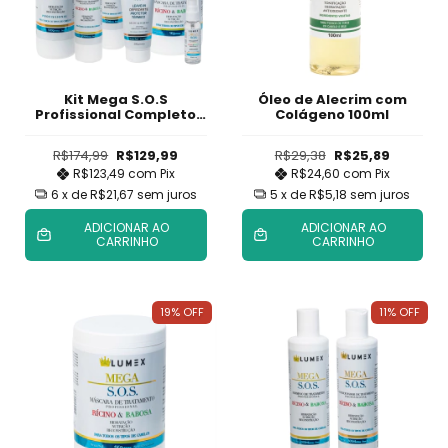
Kit Mega S.O.S
Óleo de Alecrim com
Profissional Completo
Colágeno 100ml
com Finalizador
R$174,99
R$129,99
R$29,38
R$25,89
R$123,49
com
Pix
R$24,60
com
Pix
6
x de
R$21,67
sem juros
5
x de
R$5,18
sem juros
ADICIONAR AO
ADICIONAR AO
CARRINHO
CARRINHO
19
%
OFF
11
%
OFF