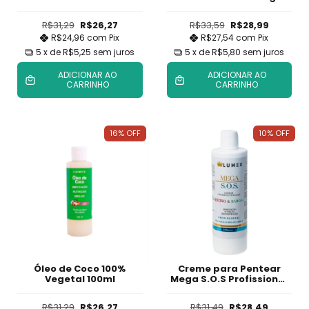
100ml
R$31,29
R$26,27
R$33,59
R$28,99
R$24,96
com
Pix
R$27,54
com
Pix
5
x de
R$5,25
sem juros
5
x de
R$5,80
sem juros
ADICIONAR AO
ADICIONAR AO
CARRINHO
CARRINHO
16
%
OFF
10
%
OFF
Óleo de Coco 100%
Creme para Pentear
Vegetal 100ml
Mega S.O.S Profissional
500g
R$31,29
R$26,27
R$31,49
R$28,49