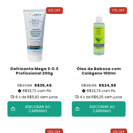
6
%
OFF
17
%
OFF
Defrizante Mega S.O.S
Óleo de Babosa com
Profissional 200g
Colágeno 100ml
R$37,89
R$35,49
R$29,99
R$24,99
R$33,72
com
Pix
R$23,74
com
Pix
6
x de
R$5,92
sem juros
4
x de
R$6,25
sem juros
ADICIONAR AO
ADICIONAR AO
CARRINHO
CARRINHO
13
%
OFF
2
%
OFF