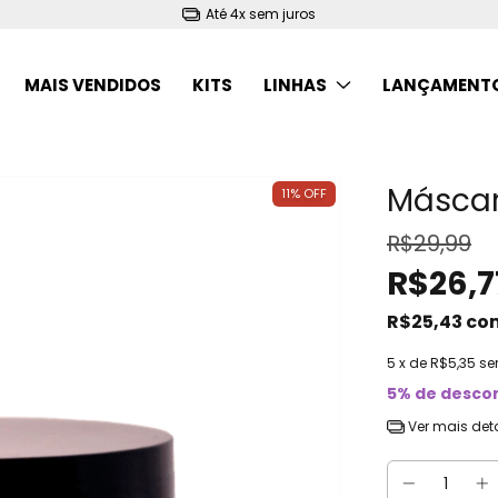
Até 4x sem juros
MAIS VENDIDOS
KITS
LINHAS
LANÇAMENT
Máscar
11
%
OFF
R$29,99
R$26,7
R$25,43
co
5
x de
R$5,35
se
5% de desco
Ver mais det