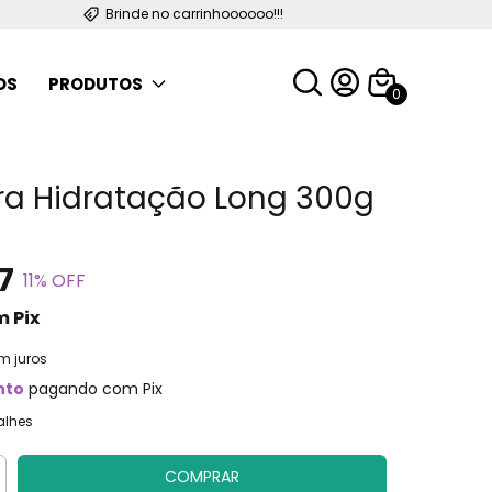
Brinde no carrinhoooooo!!!
OS
PRODUTOS
0
a Hidratação Long 300g
7
11
% OFF
m
Pix
m juros
nto
pagando com Pix
alhes