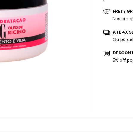
FRETE GR
Nas comp
ATÉ 4X 
Ou parcel
DESCONT
5% off p